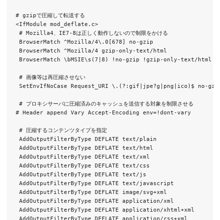
# gzipで圧縮して転送する

<IfModule mod_deflate.c>

 # Mozilla4、IE7-8は正しく動作しないので制限をかける

 BrowserMatch ^Mozilla/4\.0[678] no-gzip

 BrowserMatch ^Mozilla/4 gzip-only-text/html

 BrowserMatch \bMSIE\s(7|8) !no-gzip !gzip-only-text/html

 # 画像等は再圧縮させない

 SetEnvIfNoCase Request_URI \.(?:gif|jpe?g|png|ico)$ no-gzip
 # プロキシサーバに圧縮済みのキャッシュを送信する対象を制限させる

# Header append Vary Accept-Encoding env=!dont-vary

 # 圧縮するコンテンツタイプを指定

 AddOutputFilterByType DEFLATE text/plain

 AddOutputFilterByType DEFLATE text/html

 AddOutputFilterByType DEFLATE text/xml

 AddOutputFilterByType DEFLATE text/css

 AddOutputFilterByType DEFLATE text/js

 AddOutputFilterByType DEFLATE text/javascript

 AddOutputFilterByType DEFLATE image/svg+xml

 AddOutputFilterByType DEFLATE application/xml

 AddOutputFilterByType DEFLATE application/xhtml+xml

 AddOutputFilterByType DEFLATE application/rss+xml
