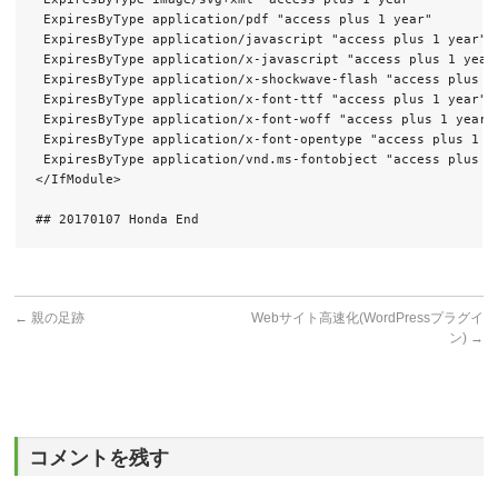
 ExpiresByType application/pdf "access plus 1 year"

 ExpiresByType application/javascript "access plus 1 year"

 ExpiresByType application/x-javascript "access plus 1 year"
 ExpiresByType application/x-shockwave-flash "access plus 1 
 ExpiresByType application/x-font-ttf "access plus 1 year"

 ExpiresByType application/x-font-woff "access plus 1 year"

 ExpiresByType application/x-font-opentype "access plus 1 ye
 ExpiresByType application/vnd.ms-fontobject "access plus 1 
</IfModule>

## 20170107 Honda End
←
親の足跡
Webサイト高速化(WordPressプラグイ
ン)
→
コメントを残す