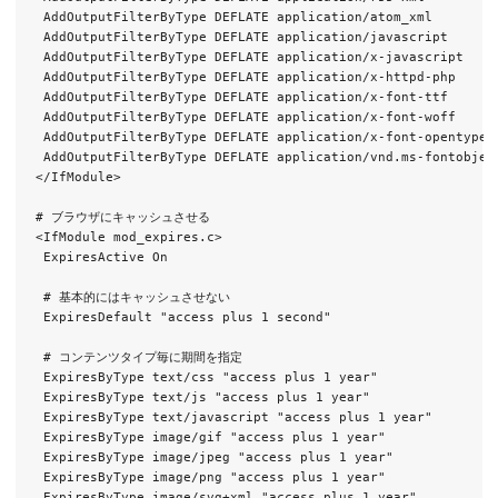
 AddOutputFilterByType DEFLATE application/atom_xml

 AddOutputFilterByType DEFLATE application/javascript

 AddOutputFilterByType DEFLATE application/x-javascript

 AddOutputFilterByType DEFLATE application/x-httpd-php

 AddOutputFilterByType DEFLATE application/x-font-ttf

 AddOutputFilterByType DEFLATE application/x-font-woff

 AddOutputFilterByType DEFLATE application/x-font-opentype

 AddOutputFilterByType DEFLATE application/vnd.ms-fontobject
</IfModule>

# ブラウザにキャッシュさせる

<IfModule mod_expires.c>

 ExpiresActive On

 # 基本的にはキャッシュさせない

 ExpiresDefault "access plus 1 second"

 # コンテンツタイプ毎に期間を指定

 ExpiresByType text/css "access plus 1 year"

 ExpiresByType text/js "access plus 1 year"

 ExpiresByType text/javascript "access plus 1 year"

 ExpiresByType image/gif "access plus 1 year"

 ExpiresByType image/jpeg "access plus 1 year"

 ExpiresByType image/png "access plus 1 year"

 ExpiresByType image/svg+xml "access plus 1 year"
