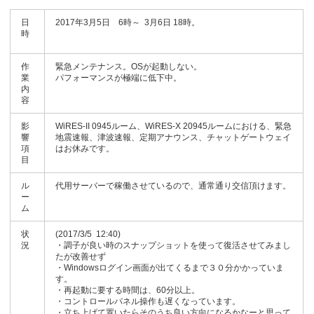
日
2017年3月5日 6時～ 3月6日 18時。
時
作
緊急メンテナンス。OSが起動しない。
業
パフォーマンスが極端に低下中。
内
容
影
WiRES-II 0945ルーム、WiRES-X 20945ルームにおける、緊急
響
地震速報、津波速報、定期アナウンス、チャットゲートウェイ
項
はお休みです。
目
ル
代用サーバーで稼働させているので、通常通り交信頂けます。
ー
ム
状
(2017/3/5 12:40)
況
・調子が良い時のスナップショットを使って復活させてみまし
たが改善せず
・Windowsログイン画面が出てくるまで３０分かかっていま
す。
・再起動に要する時間は、60分以上。
・コントロールパネル操作も遅くなっています。
・立ち上げて置いたらそのうち良い方向になるかなーと思って