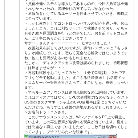
・負荷検知システムは導入してあるものの、今回の負荷は検知
されなかったため、管理会社の方では気づかなかった。
・過負荷をかけているユーザーを停止させていただき、現時点
に至っています。
・しかし依然としてコントロールパネルの反応も遅い件、お伝
えしたところ、これは別なサーバーで稼働させており、そちら
も引き続き原因調査を行うとの事でした。お名前ドットコムさ
ん、ご丁寧にありがとうございます！
サポートさんきゅーーーーーー♪ たすかりました！
・改善効果を試してみたのですが、操作レスポンスは『もっさ
り』が継続しています。恐らく完全なる解決ではないようです
ね。他にも要因があるのかもしれません。
たしかに、ディスクアクセス改善は認められました。初期状態
には届きませんが・・・
・再起動試験をおこなってみたら、１分でOS起動。２分でア
プリなど全て起動しました。すこぶる快適快適！ お名前ドッ
トコムサーバー管理会社さんって、すごいなぁ。尊敬しちゃい
ます。
・でもルームアナウンスは途切れ気味なのは継続しています。
これはディスクではなく、CPUの処理能力なのかなぁ。ゲスト
OS側のタスクマネージャ上のCPU使用率は常に５％ぐらいな
んだけどね。もうすこし改善の余地があるかもしれません。＝
＞お名前ドットコムさま。
・このアナウンスシステムは、WavファイルをPC上で再生し
ています。この再生音声が途切れる現象が出ています。従来ま
では問題なく再生できていましたが、ここ数日は途切れてしま
っています。プチフリみたいな現象です。