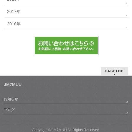
2017年
2016年
PAGETOP
JM7MUU
お知らせ
ブログ
Copyright ©
JM7MUU
All Rights Reserved.