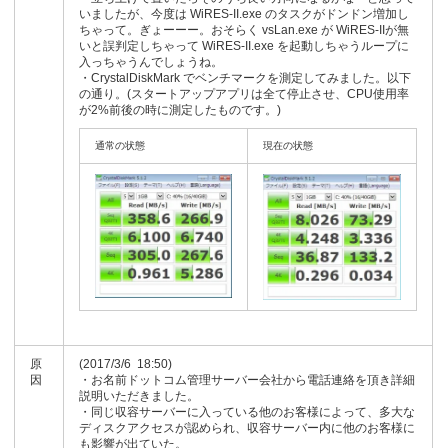
いましたが、今度は WiRES-II.exe のタスクがドンドン増加し
ちゃって。ぎょーーー。おそらく vsLan.exe が WiRES-IIが無
いと誤判定しちゃって WiRES-II.exe を起動しちゃうループに
入っちゃうんでしょうね。
・CrystalDiskMark でベンチマークを測定してみました。以下
の通り。(スタートアップアプリは全て停止させ、CPU使用率
が2%前後の時に測定したものです。)
通常の状態
現在の状態
原
(2017/3/6 18:50)
因
・お名前ドットコム管理サーバー会社から電話連絡を頂き詳細
説明いただきました。
・同じ収容サーバーに入っている他のお客様によって、多大な
ディスクアクセスが認められ、収容サーバー内に他のお客様に
も影響が出ていた。