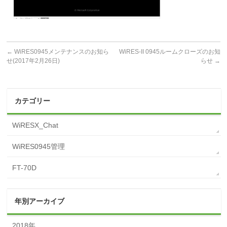
←
WiRES0945メンテナンスのお知ら
WiRES-II 0945ルームクローズのお知
せ(2017年2月26日)
らせ
→
カテゴリー
WiRESX_Chat
WiRES0945管理
FT-70D
年別アーカイブ
2018年