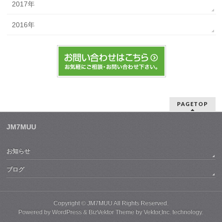
2017年
2016年
PAGETOP
JM7MUU
お知らせ
ブログ
Copyright ©
JM7MUU
All Rights Reserved.
Powered by
WordPress
&
BizVektor Theme
by
Vektor,Inc.
technology.